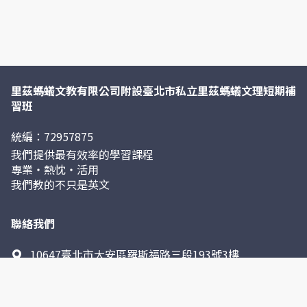
里茲螞蟻文教有限公司附設臺北市私立里茲螞蟻文理短期補
習班
統編：72957875
我們提供最有效率的學習課程
專業・熱忱・活用
我們教的不只是英文
聯絡我們
10647臺北市大安區羅斯福路三段193號3樓
service@leedsmayi.com.co
https://www.leedsmayi.com/